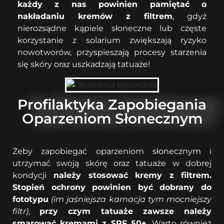
każdy z nas powinien pamiętać o
nakładaniu kremów z filtrem
, gdyż
nierozsądne kąpiele słoneczne lub częste
korzystanie z solarium zwiększają ryzyko
nowotworów, przyspieszają procesy starzenia
się skóry oraz uszkadzają tatuaże!
Profilaktyka Zapobiegania
Oparzeniom Słonecznym
Żeby zapobiegać oparzeniom słonecznym i
utrzymać swoją skórę oraz tatuaże w dobrej
kondycji
należy stosować kremy z filtrem.
Stopień ochrony powinien być dobrany do
fototypu
(im jaśniejsza karnacja tym mocniejszy
filtr)
,
przy czym tatuaże zawsze należy
smarować kremami z SPF 50+.
Warto również