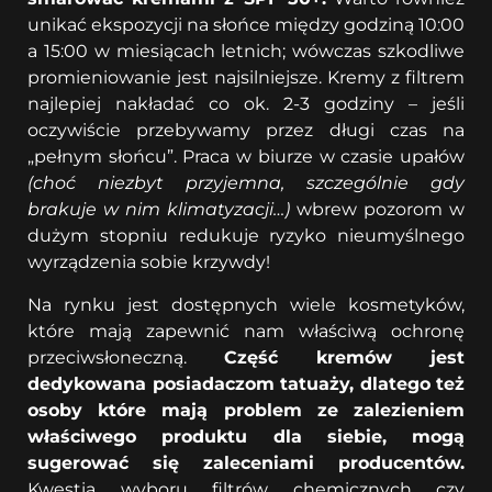
unikać ekspozycji na słońce między godziną 10:00
a 15:00 w miesiącach letnich; wówczas szkodliwe
promieniowanie jest najsilniejsze. Kremy z filtrem
najlepiej nakładać co ok. 2-3 godziny – jeśli
oczywiście przebywamy przez długi czas na
„pełnym słońcu”. Praca w biurze w czasie upałów
(choć niezbyt przyjemna, szczególnie gdy
brakuje w nim klimatyzacji…)
wbrew pozorom w
dużym stopniu redukuje ryzyko nieumyślnego
wyrządzenia sobie krzywdy!
Na rynku jest dostępnych wiele kosmetyków,
które mają zapewnić nam właściwą ochronę
przeciwsłoneczną.
Część kremów jest
dedykowana posiadaczom tatuaży, dlatego też
osoby które mają problem ze zalezieniem
właściwego produktu dla siebie, mogą
sugerować się zaleceniami producentów.
Kwestia wyboru filtrów chemicznych czy