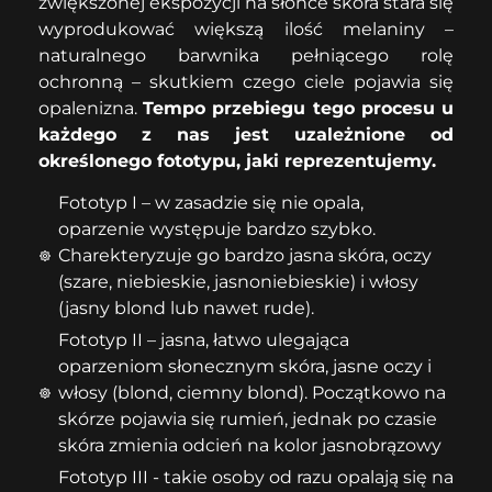
zwiększonej ekspozycji na słońce skóra stara się
wyprodukować większą ilość melaniny –
naturalnego barwnika pełniącego rolę
ochronną – skutkiem czego ciele pojawia się
opalenizna.
Tempo przebiegu tego procesu u
każdego z nas jest uzależnione od
określonego fototypu, jaki reprezentujemy.
Fototyp I – w zasadzie się nie opala,
oparzenie występuje bardzo szybko.
Charekteryzuje go bardzo jasna skóra, oczy
(szare, niebieskie, jasnoniebieskie) i włosy
(jasny blond lub nawet rude).
Fototyp II – jasna, łatwo ulegająca
oparzeniom słonecznym skóra, jasne oczy i
włosy (blond, ciemny blond). Początkowo na
skórze pojawia się rumień, jednak po czasie
skóra zmienia odcień na kolor jasnobrązowy
Fototyp III - takie osoby od razu opalają się na