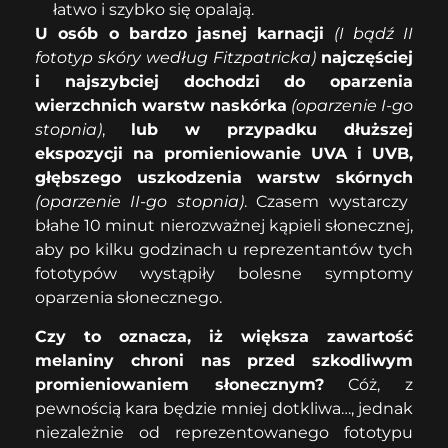
łatwo i szybko się opalają.
U osób o bardzo jasnej karnacji
(I bądź II
fototyp skóry według Fitzpatricka)
najczęściej
i najszybciej dochodzi do oparzenia
wierzchnich warstw naskórka
(oparzenie I-go
stopnia)
,
lub w przypadku dłuższej
ekspozycji na promieniowanie UVA i UVB,
głębszego uszkodzenia warstw skórnych
(oparzenie II-go stopnia)
. Czasem wystarczy
błahe 10 minut nierozważnej kąpieli słonecznej,
aby po kilku godzinach u reprezentantów tych
fototypów wystąpiły bolesne symptomy
oparzenia słonecznego.
Czy to oznacza, iż większa zawartość
melaniny chroni nas przed szkodliwym
promieniowaniem słonecznym?
Cóż, z
pewnością kara będzie mniej dotkliwa…, jednak
niezależnie od reprezentowanego fototypu