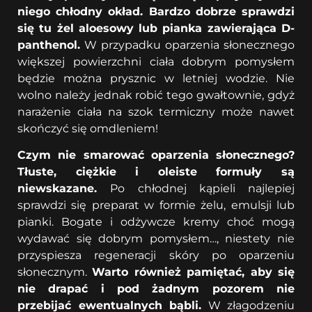
niego chłodny okład. Bardzo dobrze sprawdzi
się tu żel aloesowy lub pianka zawierająca D-
panthenol.
W przypadku oparzenia słonecznego
większej powierzchni ciała dobrym pomysłem
będzie można prysznic w letniej wodzie. Nie
wolno należy jednak robić tego gwałtownie, gdyż
narażenie ciała na szok termiczny może nawet
skończyć się omdleniem!
Czym nie smarować oparzenia słonecznego?
Tłuste, ciężkie i oleiste formuły są
niewskazane.
Po chłodnej kąpieli najlepiej
sprawdzi się preparat w formie żelu, emulsji lub
pianki. Bogate i odżywcze kremy choć mogą
wydawać się dobrym pomysłem…, niestety nie
przyspiesza regeneracji skóry po oparzeniu
słonecznym.
Warto również pamiętać, aby się
nie drapać i pod żadnym pozorem nie
przebijać ewentualnych bąbli.
W złagodzeniu