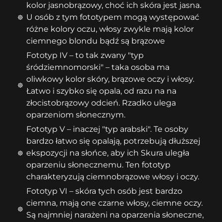
kolor jasnobrązowy, choć ich skóra jest jasna.
U osób z tym fototypem mogą występować
różne kolory oczu, włosy zwykle mają kolor
ciemnego blondu bądź są brązowe
Fototyp IV – to tak zwany "typ
śródziemnomorski" – taka osoba ma
oliwkowy kolor skóry, brązowe oczy i włosy.
Łatwo i szybko się opala, od razu na na
złocistobrązowy odcień. Rzadko ulega
oparzeniom słonecznym.
Fototyp V – inaczej "typ arabski". Te osoby
bardzo łatwo się opalają, potrzebują dłuższej
ekspozycji na słońce, aby ich Skura uległa
oparzeniu słonecznemu. Ten fototyp
charakteryzują ciemnobrązowe włosy i oczy.
Fototyp VI – skóra tych osób jest bardzo
ciemna, mają one czarne włosy, ciemne oczy.
Są najmniej narażeni na oparzenia słoneczne,