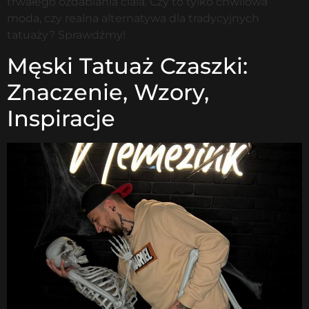
trwałego ozdabiania ciala. Czy to tylko chwilowa
moda, czy realna alternatywa dla tradycyjnych
tatuaży? Sprawdźmy!
Męski Tatuaż Czaszki:
Znaczenie, Wzory,
Inspiracje