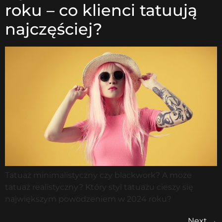
roku – co klienci tatuują
najczęściej?
Tatuaż minimalistyczny czy blackwork? A może
tatuaż realistyczny? Który styl tatuażu cieszy się
największym powodzeniem w 2024 roku?
Next
→