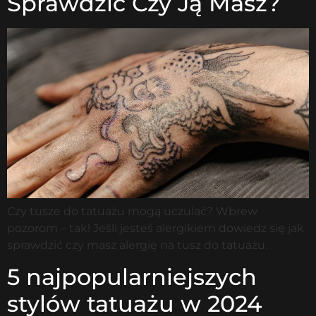
Sprawdzić Czy Ją Masz?
Czy tusze do tatuażu mogą uczulać? Wbrew
pozorom – tak! Jeśli jesteś alergikiem dowiedz się jak
sprawdzić czy masz alergię na tusz do tatuażu.
5 najpopularniejszych
stylów tatuażu w 2024