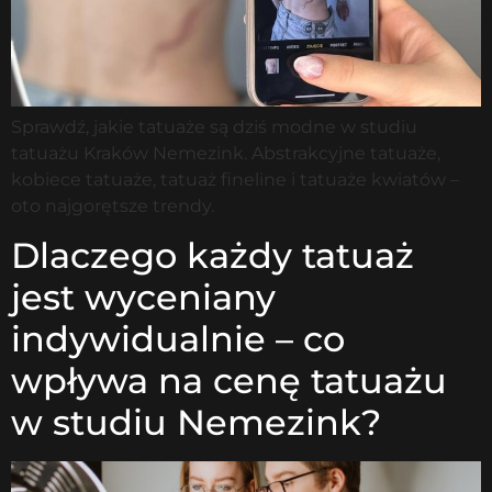
Sprawdź, jakie tatuaże są dziś modne w studiu
tatuażu Kraków Nemezink. Abstrakcyjne tatuaże,
kobiece tatuaże, tatuaż fineline i tatuaże kwiatów –
oto najgorętsze trendy.
Dlaczego każdy tatuaż
jest wyceniany
indywidualnie – co
wpływa na cenę tatuażu
w studiu Nemezink?