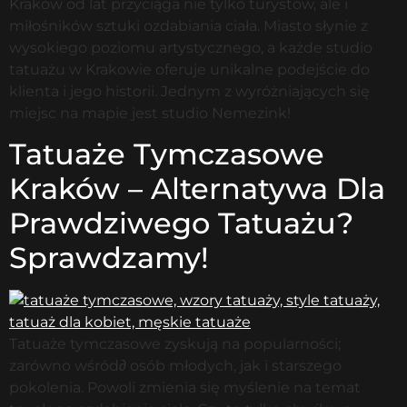
Kraków od lat przyciąga nie tylko turystów, ale i
miłośników sztuki ozdabiania ciała. Miasto słynie z
wysokiego poziomu artystycznego, a każde studio
tatuażu w Krakowie oferuje unikalne podejście do
klienta i jego historii. Jednym z wyróżniających się
miejsc na mapie jest studio Nemezink!
Tatuaże Tymczasowe
Kraków – Alternatywa Dla
Prawdziwego Tatuażu?
Sprawdzamy!
Tatuaże tymczasowe zyskują na popularności;
zarówno wśród∂ osób młodych, jak i starszego
pokolenia. Powoli zmienia się myślenie na temat