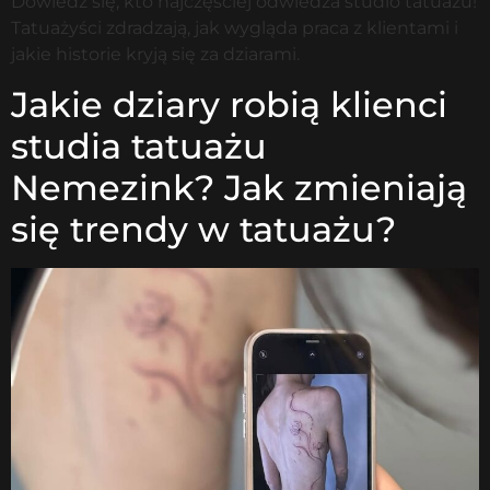
Dowiedz się, kto najczęściej odwiedza studio tatuażu!
Tatuażyści zdradzają, jak wygląda praca z klientami i
jakie historie kryją się za dziarami.
Jakie dziary robią klienci
studia tatuażu
Nemezink? Jak zmieniają
się trendy w tatuażu?