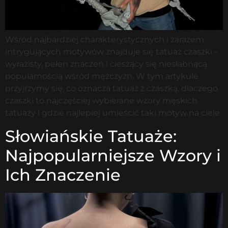
Wśród najbardziej charakterystycznych i zarazem
intrygujących motywów znajduje się tatuaż czaszki –
wyrazisty, pełen znaczeń i cieszący się niesłabnącą
popularnością wśród mężczyzn. W tym artykule
przyjrzymy się, co oznacza tatuaż z czaszką, dlaczego
czaszki to najczęściej wybierane wzory męskich
tatuaży i gdzie najlepiej umieścić taki motyw na ciele.
Słowiańskie Tatuaże:
Najpopularniejsze Wzory i
Ich Znaczenie