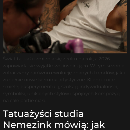
Świat tatuażu zmienia się z roku na rok, a 2026
zapowiada się wyjątkowo inspirująco. W tym sezonie
zobaczymy zarówno ewolucję znanych trendów, jak i
zupełnie nowe kierunki artystyczne. Klienci coraz
śmielej eksperymentują, szukają indywidualności,
symboliki, unikalnych stylów i spójnych kompozycji
na całe partie ciała.
Tatuażyści studia
Nemezink mówią: jak