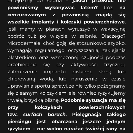
Przejdźmy do sedna –
jakich przekłuć nie
powinniśmy wykonywać latem?
Cóż,
na
cenzurowanym z pewnością znajdą się
wszelkie implanty i kolczyki powierzchniowe
,
jeśli mamy w planach wyruszyć w wakacyjną
podróż tuż po wizycie w salonie. Dlaczego?
Microdermale, choć goją się stosunkowo szybko,
wymagają regularnego oczyszczania, zaklejania
plasterkiem oraz wzmożonej czujności podczas
przebierania się czy aktywności fizycznej.
Zabrudzenie implantu piskiem, słoną lub
chlorowaną wodą, lub naruszenie w czasie
uprawiania sportu sprawi, że nie tylko pożegnamy
się z samym kolczykiem, ale również ryzykujemy
trwałą, brzydką bliznę.
Podobnie sytuacja ma się
przy kolczykach powierzchniowych
tzw.
surfach barach.
Pielęgnacja takiego
piercingu jest obarczona jeszcze jednym
ryzykiem – nie wolno narażać świeżej rany na