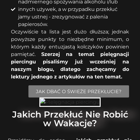
nadmiernego spożywania alkoholu i/lub
innych używek, a w przypadku przekłuć
jamy ustnej - zrezygnować z palenia
papierosów.
Oczywiście ta lista jest dużo dłuższa; jednak
powyższe punkty to niezbędne minimum, o
którym każdy entuzjastą kolczyków powinien
pamiętać.
Szerzej na temat pielęgnacji
piercingu pisaliśmy już wcześniej na
naszym blogu, dlatego zachęcamy do
lektury jednego z artykułów na ten temat.
JAK DBAĆ O ŚWIEŻE PRZEKŁUCIE?
Jakich Przekłuć Nie Robić
w Wakacje?