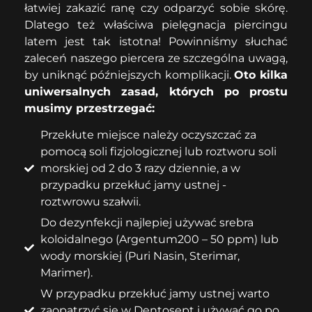
łatwiej zakazić ranę czy odparzyć sobie skórę.
Dlatego też właściwa pielęgnacja piercingu
latem jest tak istotna! Powinniśmy słuchać
zaleceń naszego piercera ze szczególna uwagą,
by uniknąć późniejszych komplikacji.
Oto kilka
uniwersalnych zasad, których po prostu
musimy przestrzegać:
Przekłute miejsce należy oczyszczać za
pomocą soli fizjologicznej lub roztworu soli
morskiej od 2 do 3 razy dziennie, a w
przypadku przekłuć jamy ustnej -
roztwrowu szałwii.
Do dezynfekcji najlepiej używać srebra
koloidalnego (Argentum200 – 50 ppm) lub
wody morskiej (Puri Nasin, Sterimar,
Marimer).
W przypadku przekłuć jamy ustnej warto
zaopatrzyć się w Dentosept i używać go po