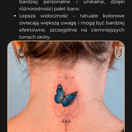
bardziej personalne i unikalne, dzięki
różnorodności palet barw.
Lepsza widoczność – tatuaże kolorowe
zwracają większą uwagę i mogą być bardziej
efektowne, szczególnie na ciemniejszych
tonach skóry.