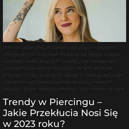
Wśród najbardziej charakterystycznych i zarazem
intrygujących motywów znajduje się tatuaż czaszki –
wyrazisty, pełen znaczeń i cieszący się niesłabnącą
popularnością wśród mężczyzn. W tym artykule
przyjrzymy się, co oznacza tatuaż z czaszką, dlaczego
czaszki to najczęściej wybierane wzory męskich
tatuaży i gdzie najlepiej umieścić taki motyw na ciele.
Trendy w Piercingu –
Jakie Przekłucia Nosi Się
w 2023 roku?