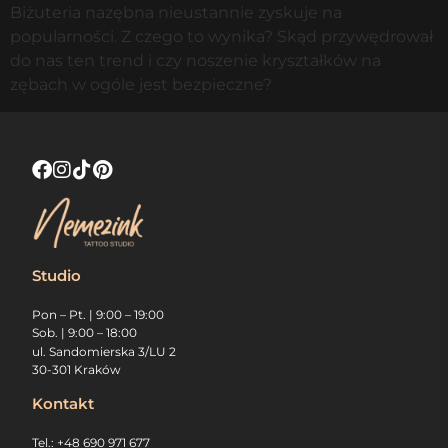
Biżuteria nazębna nieustannie zyskuje na
popularności. Z czego to wynika? Skąd przywędrował
do nas ten trend i czy noszenie kryształków na
zębach w ogóle jest bezpieczne?
Studio
Pon – Pt. | 9:00 – 19:00
Sob. | 9:00 – 18:00
ul. Sandomierska 3/LU 2
30-301 Kraków
Kontakt
Tel.: +48 690 971 677