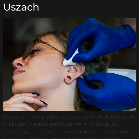
Uszach
O tunelach wciąż mówi się niezbyt wiele. Tymczasem
wielu entuzjastów percingu zastanawia się jak
przebiega proces rozciągania płatka ucha i dlaczego