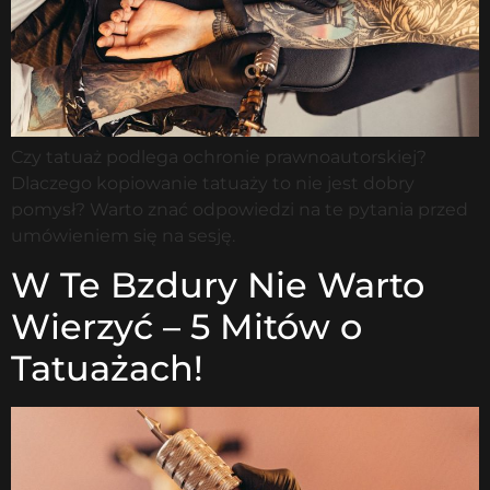
Czy tatuaż podlega ochronie prawnoautorskiej?
Dlaczego kopiowanie tatuaży to nie jest dobry
pomysł? Warto znać odpowiedzi na te pytania przed
umówieniem się na sesję.
W Te Bzdury Nie Warto
Wierzyć – 5 Mitów o
Tatuażach!