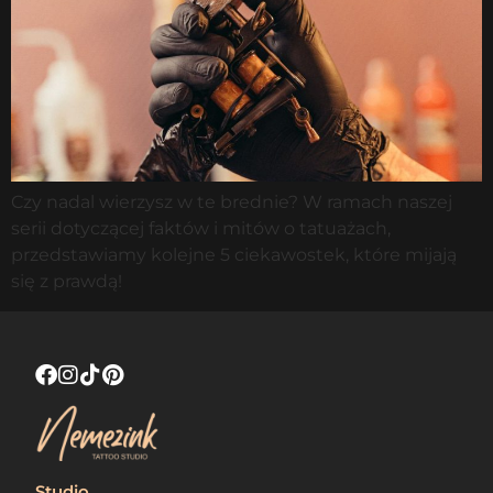
Czy nadal wierzysz w te brednie? W ramach naszej
serii dotyczącej faktów i mitów o tatuażach,
przedstawiamy kolejne 5 ciekawostek, które mijają
się z prawdą!
Studio